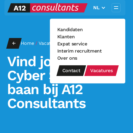
NL
Kandidaten
Klanten
←
Home
/
Vacatures
Expat service
Interim recruitment
Vind jouw nieuwe
Over ons
Cyber Security
Contact
Vacatures
baan bij A12
Consultants