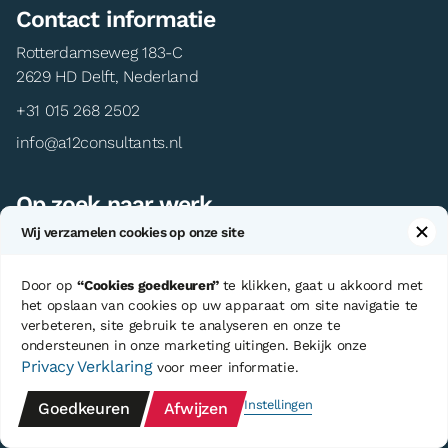
Contact informatie
Rotterdamseweg 183-C
2629 HD Delft, Nederland
+31 015 268 2502
info@a12consultants.nl
Op zoek naar werk
Wij verzamelen cookies op onze site
→ Vacatures
→ Kandidaten
Door op
“Cookies goedkeuren”
te klikken, gaat u akkoord met
→ Klanten
het opslaan van cookies op uw apparaat om site navigatie te
verbeteren, site gebruik te analyseren en onze te
→ Expat service
ondersteunen in onze marketing uitingen. Bekijk onze
→ Contact
Privacy Verklaring
voor meer informatie.
Instellingen
Goedkeuren
Afwijzen
Over A12 Consultants